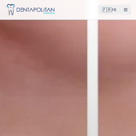
🇫🇷
FR