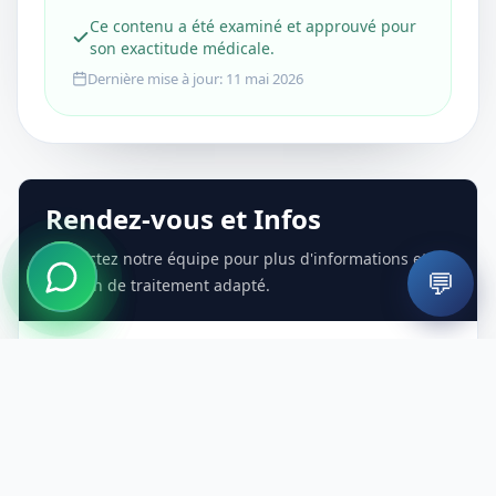
Ce contenu a été examiné et approuvé pour
son exactitude médicale.
Dernière mise à jour
:
11 mai 2026
Rendez-vous et Infos
Contactez notre équipe pour plus d'informations et
💬
un plan de traitement adapté.
Prendre RDV
Appeler Maintenant
WhatsApp