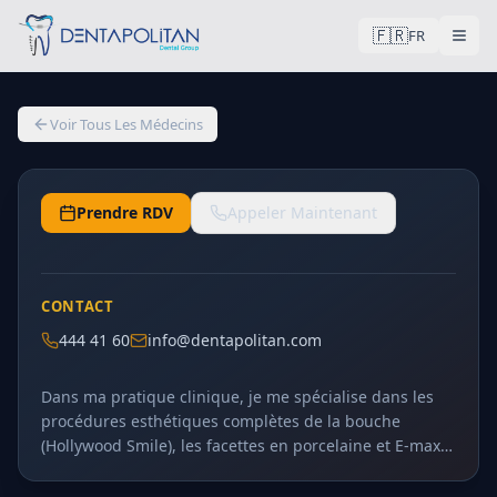
🇫🇷
FR
Dentisterie Générale
Dt. İlgi Okay
Voir Tous Les Médecins
Dt.
Prendre RDV
Appeler Maintenant
CONTACT
444 41 60
info@dentapolitan.com
Dans ma pratique clinique, je me spécialise dans les
procédures esthétiques complètes de la bouche
(Hollywood Smile), les facettes en porcelaine et E-max,
les couronnes en zirconium, les procédures
esthétiques antérieures sur implants et les facettes