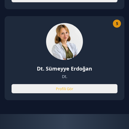
5
Dt. Sümeyye Erdoğan
Dt.
Profili Gör