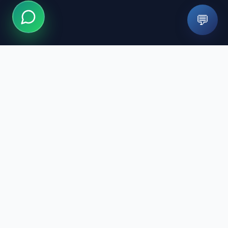
💬
Modern teknoloji ve uzman kadromuzla gülüşünüzü
tasarlıyoruz. Sağlıklı gülüşler için yanınızdayız.
Hızlı Bağlantılar
Tedaviler
Doktorlarımız