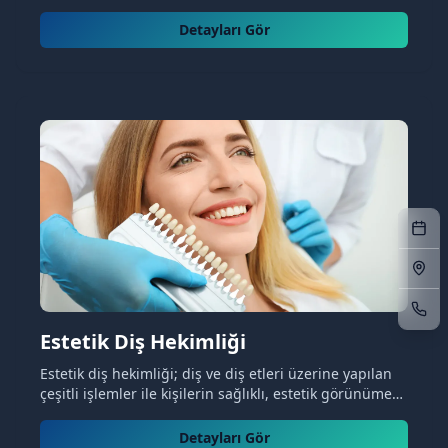
verimliliğe ihtiyaçları vardır. Horlama protezi, tüm
bunlar için gerekli olan enerjiyi...
Detayları Gör
Estetik Diş Hekimliği
Estetik diş hekimliği; diş ve diş etleri üzerine yapılan
çeşitli işlemler ile kişilerin sağlıklı, estetik görünüme
kavuşmasını ve kaybedilmiş fonksiyonların
iyileştirilmesini sağlayan tedavilerdir....
Detayları Gör