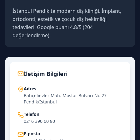
İstanbul Pendik'te modern diş kliniği. İmplant, 
ortodonti, estetik ve çocuk diş hekimliği 
tedavileri. Google puanı 4.8/5 (204 
değerlendirme).
İletişim Bilgileri
Adres
Bahçelievler Mah. Mostar Bulvarı No:27
Pendik/İstanbul
Telefon
0216 390 60 80
E-posta