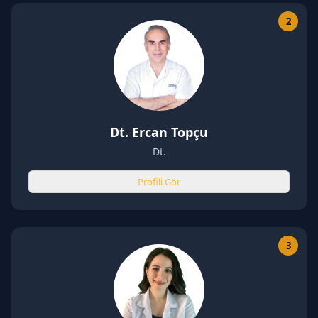
2
Dt. Ercan Topçu
Dt.
Profili Gör
3