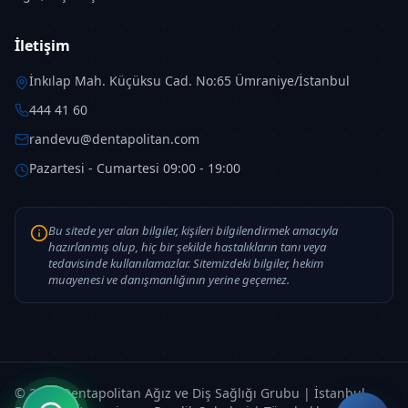
bruksizminde önemli rol oynayabilir.
İletişim
Ancak her bruksizm hastası yoğun stres
altında değildir ve her stresli kişi diş
İnkılap Mah. Küçüksu Cad. No:65 Ümraniye/İstanbul
sıkmaz. Uyku bruksizminin mekanizması
444 41 60
yalnızca stresle açıklanamaz.
randevu@dentapolitan.com
Stres, anksiyete, yoğun zihinsel yük,
Pazartesi - Cumartesi 09:00 - 19:00
duygusal gerilim, depresif belirtiler, öfke
kontrolü sorunları ve mükemmeliyetçi
Bu sitede yer alan bilgiler, kişileri bilgilendirmek amacıyla
hazırlanmış olup, hiç bir şekilde hastalıkların tanı veya
veya yüksek kontrollü davranış biçimleri
tedavisinde kullanılamazlar. Sitemizdeki bilgiler, hekim
bruksizm aktivitesiyle ilişkili olabilir.
muayenesi ve danışmanlığının yerine geçemez.
Psikolojik etkenlerin varlığı, belirtilerin
hayal ürünü olduğu anlamına gelmez.
Kas ağrısı ve diş hasarı gerçek fiziksel
© 2026 Dentapolitan Ağız ve Diş Sağlığı Grubu | İstanbul
sonuçlardır.