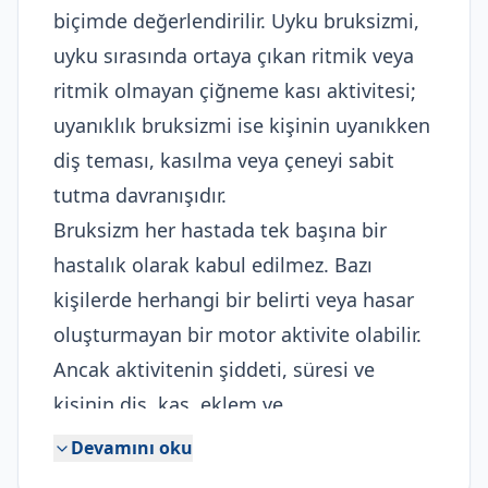
biçimde değerlendirilir. Uyku bruksizmi,
uyku sırasında ortaya çıkan ritmik veya
ritmik olmayan çiğneme kası aktivitesi;
uyanıklık bruksizmi ise kişinin uyanıkken
diş teması, kasılma veya çeneyi sabit
tutma davranışıdır.
Bruksizm her hastada tek başına bir
hastalık olarak kabul edilmez. Bazı
kişilerde herhangi bir belirti veya hasar
oluşturmayan bir motor aktivite olabilir.
Ancak aktivitenin şiddeti, süresi ve
kişinin diş, kas, eklem ve
restorasyonlarının dayanıklılığı
Devamını oku
arasındaki denge bozulduğunda diş