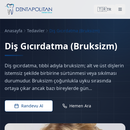
🇹🇷
TR
Anasayfa
Tedaviler
Diş Gıcırdatma (Bruksizm)
Ist
Diş Gıcırdatma (Bruksizm)
Diş gıcırdatma, tıbbi adıyla bruksizm; alt ve üst dişlerin
istemsiz şekilde birbirine sürtünmesi veya sıkılması
durumudur. Bruksizm çoğunlukla uyku sırasında
ortaya çıkar ancak bazı bireylerde gün...
Randevu Al
Hemen Ara