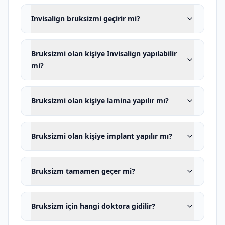
Bruksizm belirtileri nelerdir?
Invisalign bruksizmi geçirir mi?
Bruksizmin bulguları kişiden kişiye
değişir. Bazı kişilerde belirgin diş hasarı
Bruksizmi olan kişiye Invisalign yapılabilir
varken ağrı bulunmayabilir. Bazı kişilerde
mi?
ise çok az aşınmaya rağmen yoğun kas
ve eklem ağrısı görülebilir.
Bruksizmi olan kişiye lamina yapılır mı?
Dişlerde:
kesici kenarlarda aşınma, azı
dişi tepelerinin düzleşmesi, mine
Bruksizmi olan kişiye implant yapılır mı?
çatlakları, diş kırığı, dolgu kırığı,
kaplama çatlağı, lamina kırığı veya
ayrılması, diş hassasiyeti, soğuk-sıcak
Bruksizm tamamen geçer mi?
hassasiyeti, kanal tedavili dişlerde kırık
riski, kapanış yüksekliğinde azalma ve
Bruksizm için hangi doktora gidilir?
diş boylarının kısalması görülebilir.