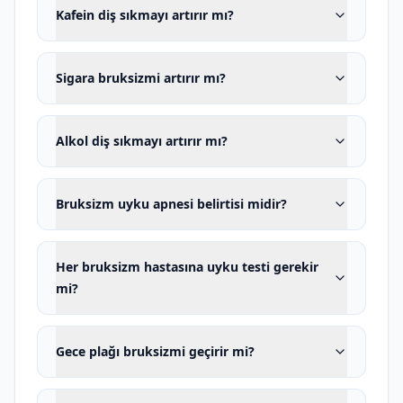
Kafein diş sıkmayı artırır mı?
Uyku bruksizmi, kişi uyurken ortaya
çıkan ritmik veya ritmik olmayan
çiğneme kası aktivitesidir. Hasta çoğu
Sigara bruksizmi artırır mı?
zaman dişlerini sıktığının veya
gıcırdattığının farkında değildir. Durumu
Alkol diş sıkmayı artırır mı?
eşi veya aynı odada uyuyan kişi, sabah
çene kaslarında yorgunluk, sabah baş
Bruksizm uyku apnesi belirtisi midir?
ağrısı, kırılan dolgu ya da diş veya diş
hekimi muayenesi sonucunda fark
Her bruksizm hastasına uyku testi gerekir
edebilir.
mi?
Uyku bruksizmi her zaman yüksek sesli
gıcırdatma oluşturmaz. Bazı kişiler
Gece plağı bruksizmi geçirir mi?
dişlerini ses çıkarmadan güçlü biçimde
sıkabilir. Uyku bruksizmi yalnızca