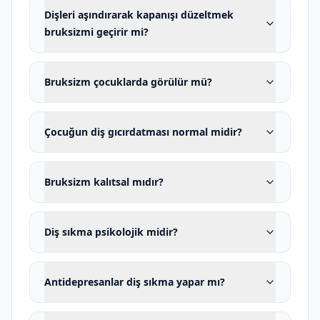
incelenir.
Dişleri aşındırarak kapanışı düzeltmek
bruksizmi geçirir mi?
Bruksizm nedir?
Bruksizm, çiğneme kaslarının tekrarlayıcı
aktivitesini tanımlayan genel bir terimdir.
Bruksizm çocuklarda görülür mü?
Bu aktivite diş sıkma, diş gıcırdatma,
dişleri birbirine bastırma, alt çeneyi öne
Çocuğun diş gıcırdatması normal midir?
veya yana itme ve çeneyi kasılı
pozisyonda tutma şeklinde görülebilir.
Bruksizm kalıtsal mıdır?
Bruksizmin iki temel tipi vardır:
uyku
bruksizmi
ve
uyanıklık bruksizmi
. Bu iki
Diş sıkma psikolojik midir?
durumun ortaya çıkış mekanizmaları,
fark edilme biçimleri ve tedavi
Antidepresanlar diş sıkma yapar mı?
yaklaşımları birbirinden farklı olabilir.
Uyku bruksizmi nedir?