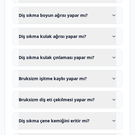
çıkabilir.
Birçok hasta dişlerini gıcırdatmadığı için
Diş sıkma boyun ağrısı yapar mı?
bruksizmi olmadığını düşünür. Oysa gün
içinde dişleri sürekli temas ettirmek veya
Diş sıkma kulak ağrısı yapar mı?
çeneyi kasılı tutmak da uyanıklık
bruksizmi kapsamında değerlendirilebilir.
Diş sıkma kulak çınlaması yapar mı?
Normal istirahat pozisyonunda dudaklar
hafifçe temas edebilir; ancak alt ve üst
Bruksizm işitme kaybı yapar mı?
dişlerin sürekli temas hâlinde olması
gerekmez.
Bruksizm diş eti çekilmesi yapar mı?
Gündüz diş sıkma nasıl fark edilir?
Şu belirtiler uyanıklık bruksizmini
Diş sıkma çene kemiğini eritir mi?
düşündürebilir: çalışırken dişlerin
birbirine bastığını fark etmek, gün