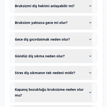
konulmamalıdır. Güncel bir kapsam
Bruksizmi diş hekimi anlayabilir mi?
incelemesi de klinisyenlerin yalnızca diş
aşınmasına dayanarak aktif bruksizm
Bruksizm yalnızca gece mi olur?
sonucuna varmaması gerektiğini
vurgulamaktadır.
Gece diş gıcırdatmak neden olur?
Dentapolitan'da bruksizm
değerlendirmesi yalnızca gece plağı
Gündüz diş sıkma neden olur?
verilmesi veya masseter kasına
botulinum toksini uygulanması şeklinde
Stres diş sıkmanın tek nedeni midir?
ele alınmaz. Dişler, restorasyonlar,
çiğneme kasları, çene eklemi, kapanış,
periodontal dokular, uyku kalitesi,
Kapanış bozukluğu bruksizme neden olur
mu?
horlama, hava yolu, kullanılan ilaçlar ve
baş-boyun sistemi gerektiğinde birlikte