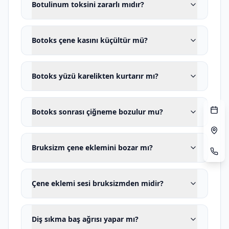
Botulinum toksini zararlı mıdır?
kaplama veya implant protezleri, uyku
bozukluğu belirtileri, eşlik eden horlama
Botoks çene kasını küçültür mü?
veya nefes durması, ileri kas hipertrofisi
ve yaşam kalitesinde bozulma
durumlarında artar.
Botoks yüzü karelikten kurtarır mı?
Uyanıklık bruksizmi nedir?
Uyanıklık bruksizmi, kişinin uyanıkken
Botoks sonrası çiğneme bozulur mu?
dişlerini sıkması, birbirine bastırması
veya çenesini sürekli kasılı tutmasıdır.
Bruksizm çene eklemini bozar mı?
Sıklıkla yoğun konsantrasyon, bilgisayar
veya telefon kullanımı, araç kullanma,
Çene eklemi sesi bruksizmden midir?
stresli görüşme, ders çalışma, spor,
kaygı, öfke veya gerginlik ve ağrıya karşı
Diş sıkma baş ağrısı yapar mı?
koruyucu kasılma durumlarında ortaya