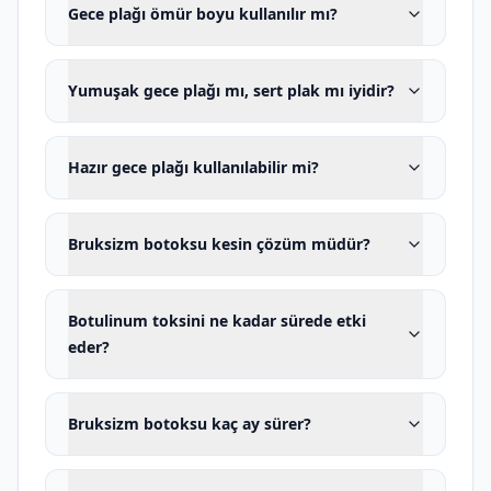
Gece plağı ömür boyu kullanılır mı?
psikolojik bir davranış olarak
görülmemelidir. Uyku evreleri, mikro-
uyanıklıklar, otonom sinir sistemi
Yumuşak gece plağı mı, sert plak mı iyidir?
aktivitesi, genetik yatkınlık, bazı ilaçlar
ve eşlik eden uyku bozukluklarıyla ilişkili
Hazır gece plağı kullanılabilir mi?
olabilir.
Uyku bruksizmi bir uyku hastalığı mıdır?
Bruksizm botoksu kesin çözüm müdür?
Uyku bruksizmi uyku sırasında oluşan bir
motor aktivitedir. Ancak her uyku
Botulinum toksini ne kadar sürede etki
bruksizmi mutlaka tedavi edilmesi
eder?
gereken bağımsız bir hastalık anlamına
gelmez. Tedavi gereksinimi diş veya
Bruksizm botoksu kaç ay sürer?
restorasyon hasarı, kas ve eklem ağrısı,
sabah çene yorgunluğu, sık kırılan