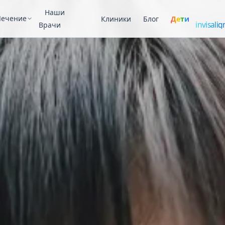
Invisal
Наши
Лечение
Клиники
Блог
Дети
invisalig
Врачи