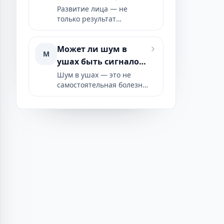
широкой
проф. д-ра Мехмета Огуза
развития лица и
Развитие лица — не
функциональной
Öztoprak.
только результат
дыхания у детей
картины, связанной с
генетики; способ
дыхательными путями,
дыхания, положение
развитием челюстей и
Может ли шум в
языка и функциональные
лица, качеством сна и
М
привычки тоже могут
ушах быть сигналом
осанкой. Подход
влиять на направление
функциональной
тревоги?
Шум в ушах — это не
лицевого скелета.
ортопедии челюстей и
самостоятельная болезнь,
Рассматриваем связь
дыхательных путей проф.
а сигнал, причину
синдрома длинного лица,
д-ра Мехмета Огуза
которого нужно искать.
дыхания и развития лица
Öztoprak.
Рассматриваем его связь
у детей через подход
со слуховой системой,
функциональной
височно-
ортопедии челюстей и
нижнечелюстным
дыхательных путей проф.
суставом и опорно-
д-ра Мехмета Огуза
двигательным аппаратом
Öztoprak.
через функциональный
подход проф. д-ра
Мехмета Огуза Öztoprak.