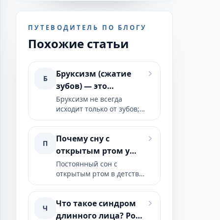
ПУТЕВОДИТЕЛЬ ПО БЛОГУ
Похожие статьи
Бруксизм (сжатие
Б
зубов) — это
проблема зубов или
Бруксизм не всегда
исходит только от зубов; у
проблема баланса
некоторых людей он
тела?
может быть частью более
Почему сну с
широкой
П
функциональной
открытым ртом у
картины, связанной с
детей нужно уделять
Постоянный сон с
челюстным суставом,
открытым ртом в детстве
внимание?
мышечной системой,
не всегда является
осанкой, дыхательными
безобидной привычкой; у
путями и качеством сна.
Что такое синдром
некоторых детей он
Функциональный и
Ч
может быть частью более
длинного лица? Роль
ортопедический подход