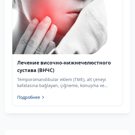
Лечение височно-нижнечелюстного
сустава (ВНЧС)
Temporomandibular eklem (TME), alt çeneyi
kafatasına bağlayan, çiğneme, konuşma ve
yutkunma gibi temel fonksiyonları sağlayan canlı
Подробнее
ve dinamik bir eklemdir. Çene eklemi
bozuklukları, bu eklemi ve...