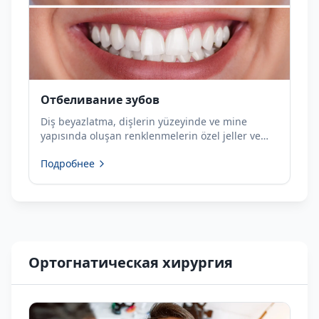
Отбеливание зубов
Diş beyazlatma, dişlerin yüzeyinde ve mine
yapısında oluşan renklenmelerin özel jeller ve
ışık sistemleriyle giderilmesini amaçlayan estetik
Подробнее
bir diş tedavisidir. Zamanla çay, kahve, sigara ve
bazı gıdalar dişlerde sararmaya neden olabilir.
Ортогнатическая хирургия