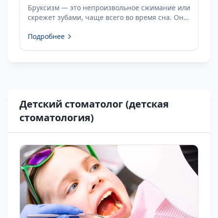
Бруксизм — это непроизвольное сжимание или
скрежет зубами, чаще всего во время сна. Он
может вызывать повреждение зубов и боли в
Подробнее
челюсти. Индивидуальные каппы защищают
зубы и снижают нагрузку.
Детский стоматолог (детская
стоматология)