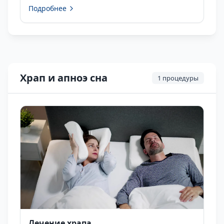
Подробнее
tedavidir. İşlem sırasında diş hekimi, dişin iç
kısmında...
Храп и апноэ сна
1
процедуры
Лечение храпа