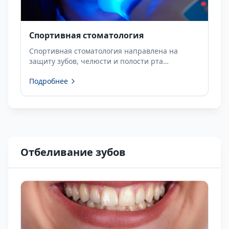
Спортивная стоматология
Спортивная стоматология направлена на
защиту зубов, челюсти и полости рта
спортсменов, а также на повышение
Подробнее
физической производительности.
Индивидуальные каппы помогают снизить
риск травм и улучшить...
Отбеливание зубов