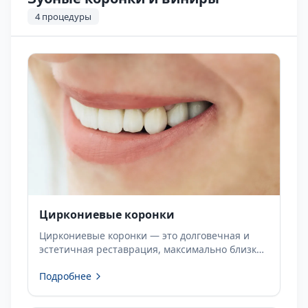
4
процедуры
Циркониевые коронки
Циркониевые коронки — это долговечная и
эстетичная реставрация, максимально близкая
к виду натуральных зубов. Узнайте об
Подробнее
индивидуальном лечении в Dentapolitan.