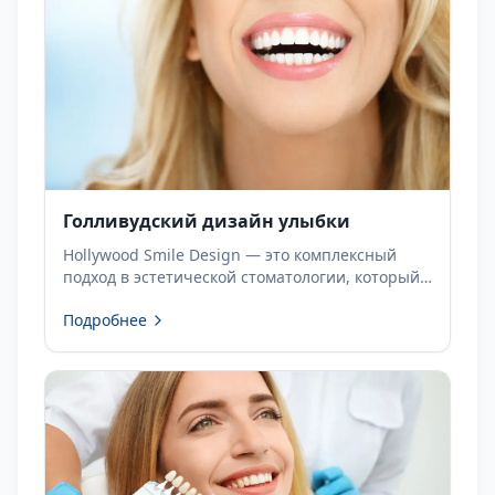
Голливудский дизайн улыбки
Hollywood Smile Design — это комплексный
подход в эстетической стоматологии, который
направлен на создание более гармоничной,
Подробнее
привлекательной и естественной