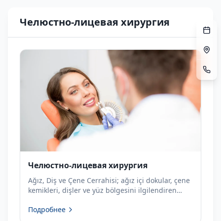
Челюстно-лицевая хирургия
Челюстно-лицевая хирургия
Ağız, Diş ve Çene Cerrahisi; ağız içi dokular, çene
kemikleri, dişler ve yüz bölgesini ilgilendiren
cerrahi işlemleri kapsayan uzmanlık alanıdır. Bu
Подробнее
alanda yapılan tedaviler yalnızca ağrı ve
fonksiyon kayıplarını gidermeyi değil, aynı