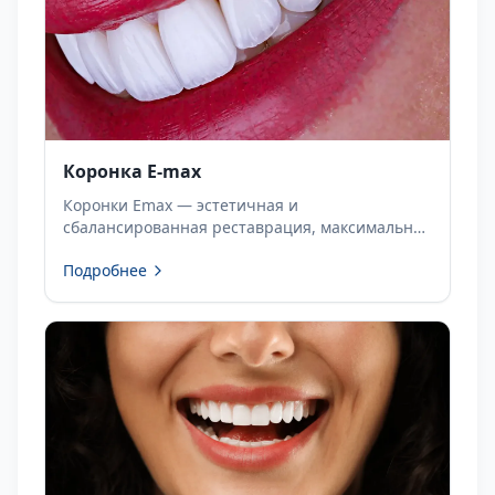
Коронка E-max
Коронки Emax — эстетичная и
сбалансированная реставрация, максимально
близкая к виду натуральных зубов. Узнайте об
Подробнее
индивидуальном лечении в Dentapolitan.