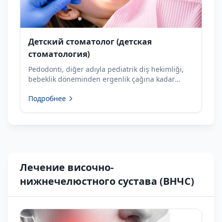
Детский стоматолог (детская
стоматология)
Pedodonti, diğer adıyla pediatrik diş hekimliği,
bebeklik döneminden ergenlik çağına kadar
çocukların ağız ve diş sağlığı ile ilgilenen özel bir
Подробнее
diş hekimliği dalıdır. Pedodontinin temel amacı,...
Лечение височно-
нижнечелюстного сустава (ВНЧС)