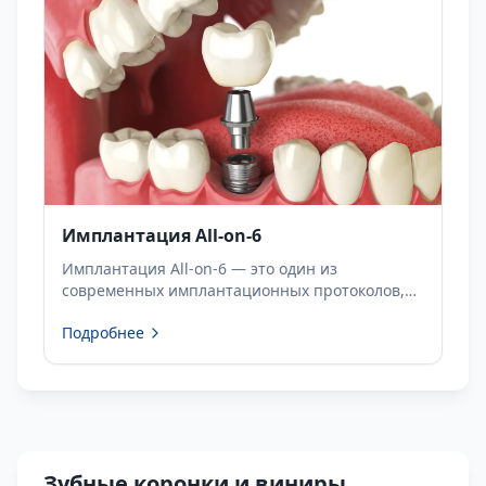
Имплантация All-on-6
Имплантация All-on-6 — это один из
современных имплантационных протоколов,
разработанный для пациентов с полной
Подробнее
адентией или для тех, чьи имеющиеся зубы
больше не могут здорово функционировать в
долгосрочной перспективе.
Зубные коронки и виниры