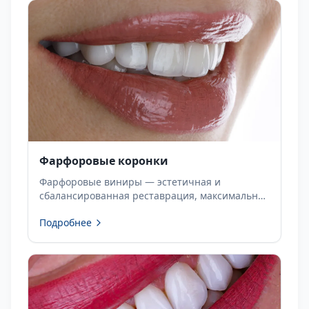
Фарфоровые коронки
Фарфоровые виниры — эстетичная и
сбалансированная реставрация, максимально
близкая к виду натуральных зубов. Узнайте об
Подробнее
индивидуальном лечении в Dentapolitan.