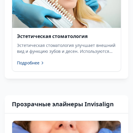
Эстетическая стоматология
Эстетическая стоматология улучшает внешний
вид и функцию зубов и десен. Используются
композитные реставрации (бондинг),
Подробнее
керамические вкладки inlay/onlay,
отбеливание, виниры и коронки.
Прозрачные элайнеры Invisalign