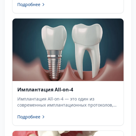
Подробнее
эстетического восстановления отсутствующих
зубов.
Имплантация All-on-4
Имплантация All-on-4 — это один из
современных имплантационных протоколов,
разработанный для пациентов с полной
Подробнее
адентией или высоким риском потери всех
зубов.