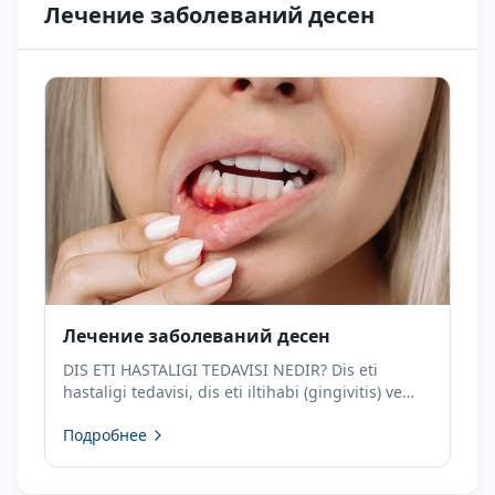
Лечение заболеваний десен
Лечение заболеваний десен
DIS ETI HASTALIGI TEDAVISI NEDIR? Dis eti
hastaligi tedavisi, dis eti iltihabi (gingivitis) ve
daha ileri evre periodontal hastaliklarin kontrol
Подробнее
altina alinmasini amaclayan profesyonel dis
hekimligi...