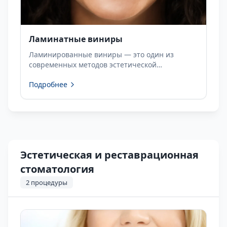
Ламинатные виниры
Ламинированные виниры — это один из
современных методов эстетической
стоматологии, применяемый для улучшения
Подробнее
внешнего вида передней поверхности зубов.
Эстетическая и реставрационная
стоматология
2
процедуры