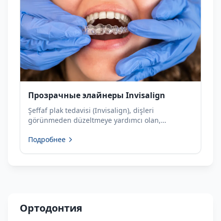
Прозрачные элайнеры Invisalign
Şeffaf plak tedavisi (Invisalign), dişleri
görünmeden düzeltmeye yardımcı olan,
çıkarılabilir ve estetik bir ortodontik tedavi
Подробнее
yöntemidir.
Ортодонтия