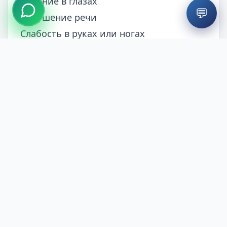
Двоение в глазах
💬
Нарушение речи
Слабость в руках или ногах
Обморок
Тяжёлые неврологические симптомы
Эти симптомы могут требовать срочной
оценки.
Заключение
Головокружение не всегда исходит из
внутреннего уха. У некоторых пациентов
сложная связь между челюстным
суставом, областью шеи, осанкой и
опорно-двигательным аппаратом может
способствовать появлению симптомов.