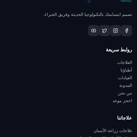
التسوس أسود؛ فالآفات البيضاء قد تكون
نصمم ابتسامتك بالتكنولوجيا الحديثة وفريق الخبراء.
المرحلة المبكرة للتسوس.
تقييم خطر التسوس عند الأطفال
تقييم خطر التسوس ليس مجرد النظر إلى أسنان
الطفل الموجودة. وقد تكون العوامل المزيدة
روابط سريعة
للخطر تسوسًا سابقًا وتراكم لويحة وتناول سكر
العلاجات
متكرر وتغذية ليلية وعدم استخدام معجون
أطباؤنا
فلورايد واضطراب نمو مينا وجفاف فم وأجهزة
العيادات
المدونة
تقويمية واحتياجات صحية خاصة ومحتوى سكر
من نحن
في الأدوية وسيرة عائلية كثيفة للتسوس وعدم
احجز موعد
وجود متابعة سنية منتظمة. وقد تكون العوامل
الوقائية التفريش بمعجون فلورايد مرتين يوميًا
علاجاتنا
والدعم الأبوي والمراجعة المنتظمة المبنية على
علاجات زراعة الأسنان
الخطر والفلورايد المهني عند الحاجة وتقليل