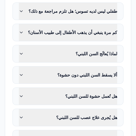
والأفراد ذوي الاحتياجات الصحية الخاصة منذ
طفلي ليس لديه تسوس؛ هل تلزم مراجعة مع ذلك؟
الطفولة. ومن مجالات عمله الأساسية الفحص
الأول وتقييم خطر التسوس وتثقيف العناية بالفم
كم مرة ينبغي أن يذهب الأطفال إلى طبيب الأسنان؟
والاستشارة الغذائية وتطبيقات الفلورايد وسد
الشقوق وحشوات الأسنان اللبنية والدائمة
لماذا يُعالَج السن اللبني؟
وعلاجات لبّ الأسنان اللبنية وعلاج العصب وقلع
الأسنان اللبنية والتيجان الفولاذية وحافظات
ألا يسقط السن اللبني دون حشوة؟
المسافة ومتابعة البزوغ وتقييم العادات الفموية
وعلاج رضوض الأسنان وواقيات الفم الرياضية
هل تُعمل حشوة للسن اللبني؟
والخوف من الطبيب وتوجيه السلوك وتقييم
التركين والتخدير العام وعلاج الأطفال ذوي
الاحتياجات الصحية الخاصة وصحة الفم والأسنان
هل يُجرى علاج عصب للسن اللبني؟
لدى المراهقين.
من هو طبيب أسنان الأطفال؟