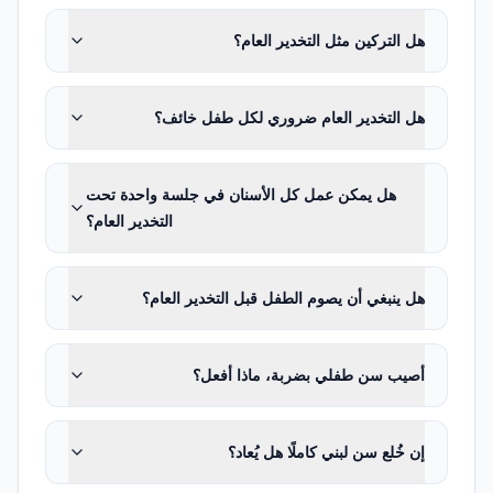
وقد تساعد هذه الطريقة الطفل على الشعور
هل التركين مثل التخدير العام؟
بالأمان والطبيب على رؤية داخل الفم والوالد
على تعلّم طريقة التفريش.
هل التخدير العام ضروري لكل طفل خائف؟
كم مرة ينبغي أن يذهب الأطفال إلى طبيب
الأسنان؟
هل يمكن عمل كل الأسنان في جلسة واحدة تحت
المراجعة التلقائية كل ستة أشهر ليست مناسبة
التخدير العام؟
لكل طفل. ويُحدَّد فاصل المتابعة وفق خطر
التسوس والعمر وبزوغ أسنان جديدة والعناية
هل ينبغي أن يصوم الطفل قبل التخدير العام؟
بالفم والتغذية والتجربة السابقة للتسوس
والتعرّض للفلورايد والأجهزة التقويمية
أصيب سن طفلي بضربة، ماذا أفعل؟
والاحتياجات الصحية الخاصة. ويمكن تخطيط
مراجعة أكثر تكرارًا لطفل عالي خطر التسوس
إن خُلع سن لبني كاملًا هل يُعاد؟
ومراجعات بفواصل أطول لطفل منخفض الخطر
وسليم. ويُخصَّص فاصل المراجعة لكل طفل