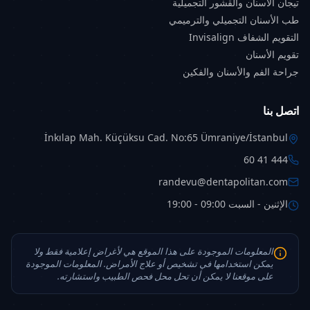
تيجان الأسنان والقشور التجميلية
طب الأسنان التجميلي والترميمي
تكرار الاستهلاك السكري وسد الشقوق واللعاب
التقويم الشفاف Invisalign
الكافي والعلاج المبكر.
تقويم الأسنان
متى وكيف ينبغي تفريش أسنان الأطفال؟
جراحة الفم والأسنان والفكين
ينبغي بدء التفريش فور ظهور السن الأول في
الفم. ومسح داخل الفم بقماش نظيف قبل ظهور
اتصل بنا
السن قد يعوّد الأسرة على العناية؛ لكن بعد بزوغ
İnkılap Mah. Küçüksu Cad. No:65 Ümraniye/İstanbul
السن الطريقة الوقائية الأساسية فرشاة أسنان
444 41 60
ومعجون فلورايد مناسب. وتدعم AAPD
randevu@dentapolitan.com
التفريش مرتين يوميًا بكمية معجون فلورايد
الإثنين - السبت 09:00 - 19:00
مناسبة للعمر عند كل الأطفال.
مهارة الأطفال الصغار اليدوية غير كافية لتنظيف
المعلومات الموجودة على هذا الموقع هي لأغراض إعلامية فقط ولا
كل أسطح الأسنان بفعالية. وعمومًا ينبغي أن
يمكن استخدامها في تشخيص أو علاج الأمراض. المعلومات الموجودة
على موقعنا لا يمكن أن تحل محل فحص الطبيب واستشارته.
يفرّش الوالد في الرضاعة وما قبل المدرسة،
وأن يراقب الوالد حتى لو فرّش الطفل في