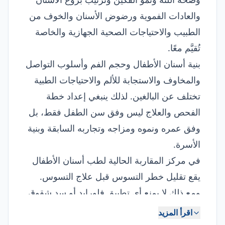
والعادات الفموية ورضوض الأسنان والخوف من
الطبيب والاحتياجات الصحية الجهازية والخاصة
تُقيَّم معًا.
بنية أسنان الأطفال وحجم الفم وأسلوب التواصل
والمخاوف والاستجابة للألم والاحتياجات الطبية
تختلف عن البالغين. لذلك ينبغي إعداد خطة
الفحص والعلاج ليس وفق سن الطفل فقط، بل
وفق عمره ونموه ومزاجه وتجاربه السابقة وبنية
الأسرة.
في مركز المقاربة الحالية لطب أسنان الأطفال
يقع تقليل خطر التسوس قبل علاج التسوس.
ومع ذلك لا يمنع أي تطبيق فلورايد أو سد شقوق
أو مراجعة منتظمة كل التسوس قطعًا. ويعتمد
اقرأ المزيد
النجاح الوقائي على الإدارة المشتركة للتفريش