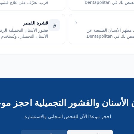
 Dentapolitan.
قرب. تعرّف على علاج قشور البور
قشرة الفينير
ق
مظهر الأسنان الطبيعية عن
قشور الأسنان التجميلية الر
Dentapolitan.
الأسنان التجميلي، وتُستخدم
للأسنان. عندما تكون هناك مخ
مظهر سطحها، خصوصاً في الم
 الأسنان والقشور التجميلية
احجز موع
احجز موعدًا الآن للفحص المجاني والاستشارة.