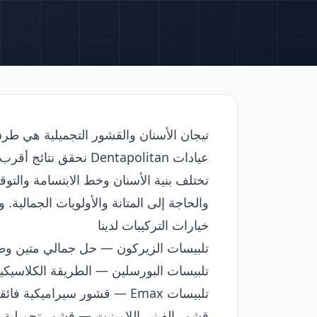
تيجان الأسنان والقشور التجميلية هي طرق
عيادات Dentapolitan نحقق نتائج أقرب ما تكون إلى أسنانك الطبيعية باستخدام طب الأسنان الرقمي وتقنيات السيراميك الحديثة.
تختلف بنية الأسنان وخط الابتسامة والت
والحاجة إلى المتانة والأولويات الجمالية.
خيارات التركيبات لدينا
تلبيسات الزيركون
— حل جمالي متين وطبي
تلبيسات البورسلين
— الطريقة الكلاسيكية ا
تلبيسات Emax
— قشور سيراميكية فائقة 
قشور الفينير اللامينيت
— قشور تجميلية بس