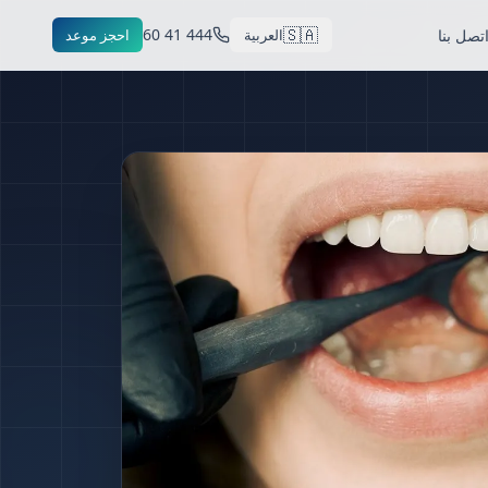
🇸🇦
444 41 60
تصل بنا
العربية
احجز موعد
trea