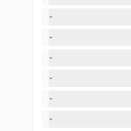
قطعي المخروطي. وتساعد المسوحات
وبدلاً من وضع الزرعات في نقاط عشوائية يتوفر فيها العظم، يجب تخطيطها في مواضع ثلاثية الأبعاد مناسبة للتركيبة. ويؤكد دليل EFP للوقاية من