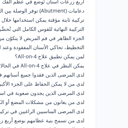
أربع زرعات أسنان تُوضع في عظم الفك
دعامات (Abutment) توفر الوصلة بين الزرعات والتركيبة
تركيبة ثابتة مؤقتة يمكن استخدامها خلال 
التركيبة النهائية للقوس الكامل التي تُحضَّ
الجزء الظاهر في فم المريض لا يتكوّن م
التخطيط، تحاكي الأسنان المفقودة وعند ال
لمن يمكن تطبيق علاج All-on-4؟
يمكن النظر في علاج All-on-4 في الحالات التالية:
لدى المرضى الذين فقدوا جميع أسنانهم ف
لدى من لا يمكن الحفاظ على الجزء الأك
لدى المرضى الذين يجدون صعوبة في استخ
لدى من يعانون من مشكلات المضغ أو الك
لدى المرضى المناسبين الراغبين في تركيب
لدى من تسمح بنية عظامهم بوضع أربع زر