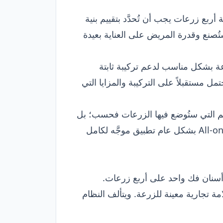
 وكفاية أربع زرعات يجب أن تُحدَّد بتقييم بنية
ُصنع وقدرة المريض على العناية بعيدة
عة بشكل مناسب لدعم تركيبة ثابتة
 مستقبلاً على التركيبة والمزايا التي
بداية العلاج مناطق العظم التي ستُوضع فيها الزرعات فحسب؛ بل
أيضاً موضع التركيبة الثابتة التي ستُصنع وجمالها وتأثيرها على الكلام وقابليتها للتنظيف وقوى الإطباق. وAll-on-4 بشكل عام تطبيق موجَّه لكامل
صف علامة تجارية معينة للزرعة. ويتألف النظام