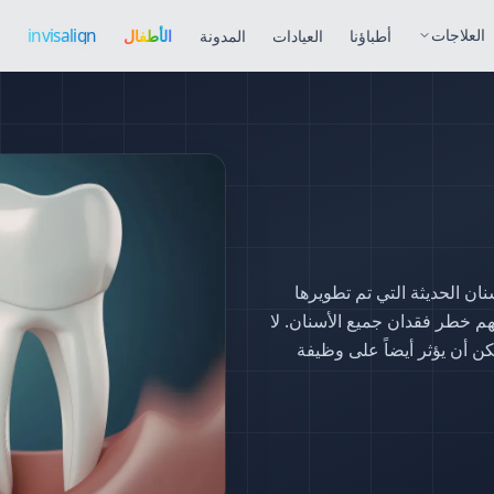
Invisalign
invisalign
العلاجات
أطباؤنا
العيادات
المدونة
الأطفال
ا
treatment in Istanbu
ت زراعة الأسنان الحديثة التي تم تطويرها
هم خطر فقدان جميع الأسنان. لا
ن أن يؤثر أيضاً على وظيفة