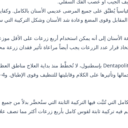
ف الجيب أو عصب الفك السفلي.
يس علاجاً معلَّباً قياسياً يُطبَّق على جميع المرضى عديمي الأسنان بالكامل.
لمقابل وقوى المضغ وعادة شد الأسنان وشكل التركيبة التي ست
عة الأسنان إلى أنه يمكن استخدام أربع زرعات على الأقل موز
 قرار عدد الزرعات يجب أيضاً مراعاة تأثير فقدان زرعة محتمل
في تقييمات All-on-4 التي تُجرى في Dentapolitan بإسطنبول، لا تُخطَّط منذ 
” مفهوم علاج تُدعم فيه تركيبة ثابتة لقوس كامل بأربع زرعات أكثر مما ت