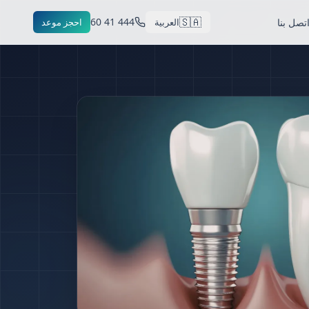
🇸🇦
444 41 60
تصل بنا
العربية
احجز موعد