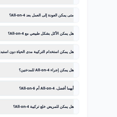
صحة اللثة والعظم الداعم
ارتفاع عظم الفك وعرضه وكثافته
متى يمكن العودة إلى العمل بعد All-on-4؟
موضع الجيوب في الفك العلوي
مسار القناة العصبية في الفك السفلي
هل يمكن الأكل بشكل طبيعي مع All-on-4؟
المسافة بين الفكين السفلي والعلوي
دعم الشفة وملامح الوجه الجانبية
مقدار السن واللثة الظاهر أثناء الابتسام
هل يمكن استخدام التركيبة مدى الحياة دون استبد
متطلبات الكلام والصوتيات
علاقات الإطباق وقوى المضغ
هل يمكن إجراء All-on-4 للمدخنين؟
علامات البروكسيزم أو شد الأسنان
قدرة المريض على تنظيف التركيبة
أيهما أفضل، All-on-4 أم All-on-6؟
إضافة إلى الأشعة البانورامية، يُجرى ل
الرقمية داخل الفم والصور والقياسات على
هل يمكن للمريض خلع تركيبة All-on-4؟