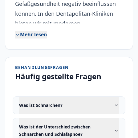
Gefäßgesundheit negativ beeinflussen
können. In den Dentapolitan-Kliniken
bieten wir mit modernen,
zahnmedizinisch begründeten Ansätzen
Mehr lesen
wirksame Lösungen für Schnarchen und
leichte bis mittelschwere Schlafapnoe.
Intraorale Schienen (Anti-Schnarch-
BEHANDLUNGSFRAGEN
Schienen) halten die Atemwege offen,
Häufig gestellte Fragen
indem sie den Unterkiefer leicht nach
vorne verlagern, und reduzieren das
Schnarchen erheblich. Unsere
Was ist Schnarchen?
Fachzahnärzte planen mit individuell
angefertigten Schienen einen
Was ist der Unterschied zwischen
komfortablen Behandlungsprozess, der
Schnarchen und Schlafapnoe?