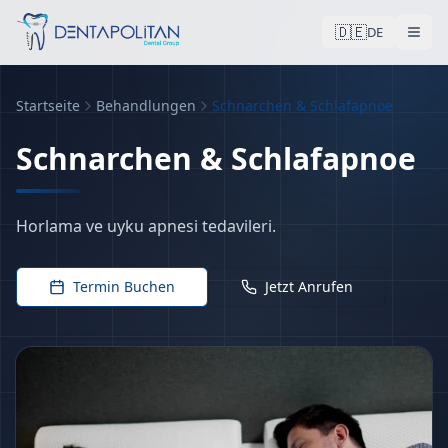
🇩🇪
DE
Startseite
Behandlungen
Schnarchen & Schlafapnoe
tr
Schnarchen & Schlafapnoe
Horlama ve uyku apnesi tedavileri.
Termin Buchen
Jetzt Anrufen