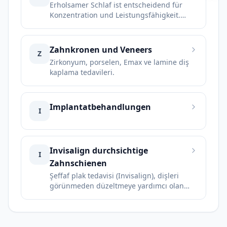
Erholsamer Schlaf ist entscheidend für
Konzentration und Leistungsfähigkeit.
Eine Schnarchschiene unterstützt die
Atmung im Schlaf und verbessert die
Schlafqualität. Unbehandeltes
Zahnkronen und Veneers
Z
Schnarchen kann...
Zirkonyum, porselen, Emax ve lamine diş
kaplama tedavileri.
Implantatbehandlungen
I
Invisalign durchsichtige
I
Zahnschienen
Şeffaf plak tedavisi (Invisalign), dişleri
görünmeden düzeltmeye yardımcı olan,
çıkarılabilir ve estetik bir ortodontik
tedavi yöntemidir.