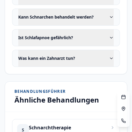
keinen chirurgischen Eingriff erfordert.
Unser Behandlungsansatz
Kann Schnarchen behandelt werden?
Schnarchbehandlung
— Komfortable
Lösung gegen Schnarchen mit
Ist Schlafapnoe gefährlich?
individuellen intraoralen Schienen.
Um Ihre Schlafqualität zu verbessern,
Was kann ein Zahnarzt tun?
können Sie bei unseren Fachzahnärzten
einen Bewertungstermin vereinbaren.
BEHANDLUNGSFÜHRER
Ähnliche Behandlungen
Schnarchtherapie
S