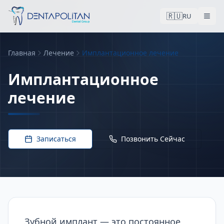
🇷🇺
RU
Главная
Лечение
Имплантационное лечение
Имплантационное
treatment in Istanb
лечение
Записаться
Позвонить Сейчас
Зубной имплант — это постоянное