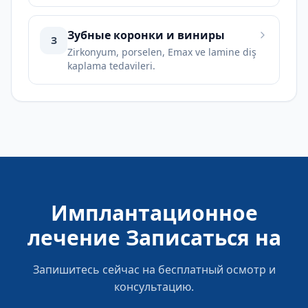
протоколов, разработанный для
пациентов с полной адентией или для
тех, чьи имеющиеся зубы больше не
Зубные коронки и виниры
З
могут здорово функционировать в
Zirkonyum, porselen, Emax ve lamine diş
долгосрочной перспективе.
kaplama tedavileri.
Имплантационное
лечение
Записаться на
Запишитесь сейчас на бесплатный осмотр и
консультацию.