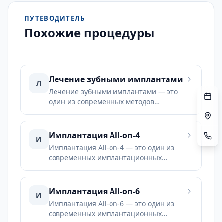
первичный осмотр к нашим врачам-
ПУТЕВОДИТЕЛЬ
специалистам.
Похожие процедуры
Лечение зубными имплантами
Л
Лечение зубными имплантами — это
один из современных методов
стоматологии, применяемый для
функционального и эстетического
восстановления отсутствующих зубов.
Имплантация All-on-4
И
Имплантация All-on-4 — это один из
современных имплантационных
протоколов, разработанный для
пациентов с полной адентией или
высоким риском потери всех зубов.
Имплантация All-on-6
И
Имплантация All-on-6 — это один из
современных имплантационных