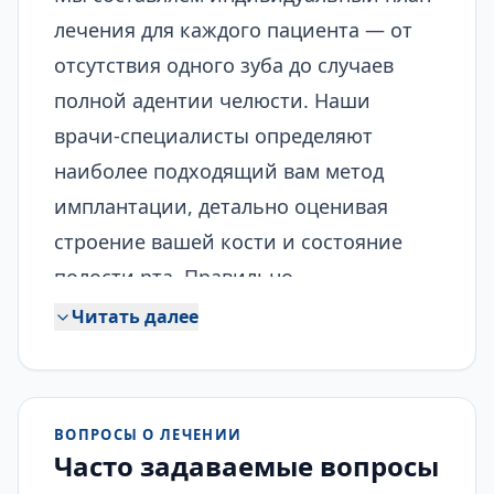
лечения для каждого пациента — от
отсутствия одного зуба до случаев
полной адентии челюсти. Наши
врачи-специалисты определяют
наиболее подходящий вам метод
имплантации, детально оценивая
строение вашей кости и состояние
полости рта. Правильно
спланированное имплантационное
Читать далее
лечение восстанавливает
жевательную функцию, речь и
эстетичную улыбку.
ВОПРОСЫ О ЛЕЧЕНИИ
Наши варианты имплантационного
Часто задаваемые вопросы
лечения