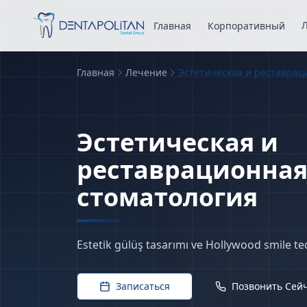
Главная
Корпоративный
Главная
Лечение
Эстетическая и реставрац
Эстетическая и
реставрационна
tre
стоматология
Estetik gülüş tasarımı ve Hollywood smile ted
Записаться
Позвонить Сей