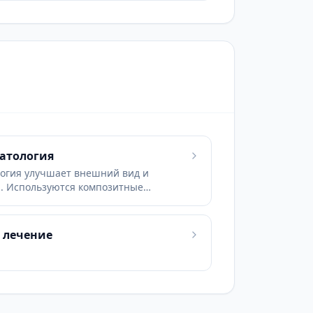
матология
логия улучшает внешний вид и
н. Используются композитные
 керамические вкладки inlay/onlay,
и коронки.
 лечение