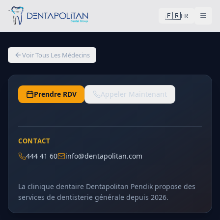
🇫🇷
FR
Genel Diş Hekimliği
Dt. Sümeyye Erdoğan
Voir Tous Les Médecins
Dt.
Prendre RDV
Appeler Maintenant
CONTACT
444 41 60
info@dentapolitan.com
La clinique dentaire Dentapolitan Pendik propose des
services de dentisterie générale depuis 2026.